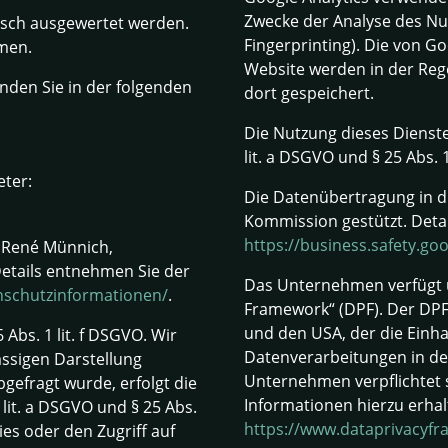
Zwecke der Analyse des Nut
tisch ausgewertet werden.
Fingerprinting). Die von G
men.
Website werden in der Reg
nden Sie in der folgenden
dort gespeichert.
Die Nutzung dieses Dienstes
lit. a DSGVO und § 25 Abs. 
eter:
Die Datenübertragung in di
Kommission gestützt. Detail
https://business.safety.go
. René Münnich,
 Details entnehmen Sie der
Das Unternehmen verfügt ü
enschutzinformationen/
.
Framework“ (DPF). Der DP
und den USA, der die Einh
 Abs. 1 lit. f DSGVO. Wir
Datenverarbeitungen in den
ässigen Darstellung
Unternehmen verpflichtet 
gefragt wurde, erfolgt die
Informationen hierzu erhal
 lit. a DSGVO und § 25 Abs.
https://www.dataprivacyfr
es oder den Zugriff auf