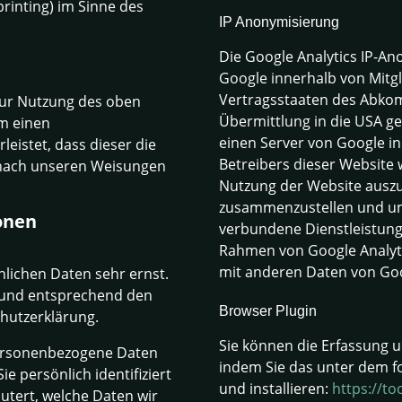
printing) im Sinne des
IP Anonymisierung
Die Google Analytics IP-Ano
Google innerhalb von Mitg
Vertragsstaaten des Abko
zur Nutzung des oben
Übermittlung in die USA ge
um einen
einen Server von Google in
eistet, dass dieser die
Betreibers dieser Website
nach unseren Weisungen
Nutzung der Website auszu
zusammenzustellen und um
ionen
verbundene Dienstleistung
Rahmen von Google Analyti
mit anderen Daten von Go
nlichen Daten sehr ernst.
 und entsprechend den
Browser Plugin
hutzerklärung.
Sie können die Erfassung 
personenbezogene Daten
indem Sie das unter dem f
 persönlich identifiziert
und installieren:
https://t
utert, welche Daten wir