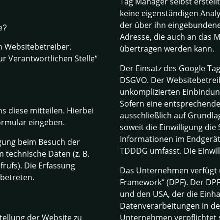
Tag Manager selbst erstell
keine eigenständigen Analy
der über ihn eingebundenen
e?
Adresse, die auch an das 
n Websitebetreiber.
übertragen werden kann.
r Verantwortlichen Stelle“
Der Einsatz des Google Tag 
DSGVO. Der Websitebetreibe
unkomplizierten Einbindun
Sofern eine entsprechende 
 diese mitteilen. Hierbei
ausschließlich auf Grundlag
formular eingeben.
soweit die Einwilligung di
Informationen im Endgerät 
igung beim Besuch der
TDDDG umfasst. Die Einwilli
 technische Daten (z. B.
rufs). Die Erfassung
Das Unternehmen verfügt ü
 betreten.
Framework“ (DPF). Der DP
und den USA, der die Einh
Datenverarbeitungen in den
stellung der Website zu
Unternehmen verpflichtet 