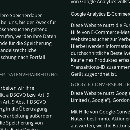
von Google Analytics volls
Google Analytics E-Comme
llere Speicherdauer
ei uns, bis der Zweck für
Diese Website nutzt die F
 Löschersuchen geltend
Hilfe von E-Commerce-Mess
rrufen, werden Ihre Daten
Websitebesucher zur Verb
ünde für die Speicherung
Hierbei werden Information
handelsrechtliche
durchschnittliche Bestellw
öschung nach Fortfall
Kauf eines Produktes erfas
Transaktions-ID zusammeng
Gerät zugeordnet ist.
DER DATENVERARBEITUNG
GOOGLE CONVERSION-TR
rbeiten wir Ihre
Diese Website nutzt Google
it. a DSGVO bzw. Art. 9
Limited („Google“), Gordon 
h Art. 9 Abs. 1 DSGVO
ung in die Übertragung
Mit Hilfe von Google-Conv
enverarbeitung außerdem
Nutzer bestimmte Aktionen
 die Speicherung von
auswerten, welche Buttons 
 (z. B. via Device-