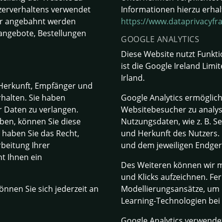
zerverhaltens verwendet
Informationen hierzu erhal
er angebahnt werden
https://www.dataprivacyfr
angebote, Bestellungen
GOOGLE ANALYTICS
Diese Website nutzt Funkt
ist die Google Ireland Limi
Irland.
r Herkunft, Empfänger und
halten. Sie haben
Google Analytics ermöglic
r Daten zu verlangen.
Websitebesucher zu analysi
aben, können Sie diese
Nutzungsdaten, wie z. B. S
m haben Sie das Recht,
und Herkunft des Nutzers.
beitung Ihrer
und dem jeweiligen Endger
t Ihnen ein
Des Weiteren können wir m
und Klicks aufzeichnen. Fe
nnen Sie sich jederzeit an
Modellierungsansätze, um 
Learning-Technologien bei 
Google Analytics verwende