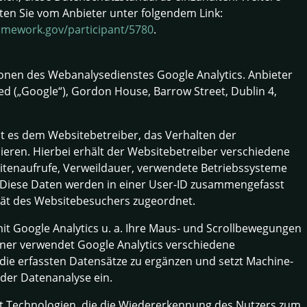
ten Sie vom Anbieter unter folgendem Link:
amework.gov/participant/5780
.
ionen des Webanalysedienstes Google Analytics. Anbieter
ted („Google“), Gordon House, Barrow Street, Dublin 4,
ht es dem Websitebetreiber, das Verhalten der
eren. Hierbei erhält der Websitebetreiber verschiedene
eitenaufrufe, Verweildauer, verwendete Betriebssysteme
 Diese Daten werden in einer User-ID zusammengefasst
ät des Websitebesuchers zugeordnet.
it Google Analytics u. a. Ihre Maus- und Scrollbewegungen
rner verwendet Google Analytics verschiedene
die erfassten Datensätze zu ergänzen und setzt Machine-
der Datenanalyse ein.
t Technologien, die die Wiedererkennung des Nutzers zum